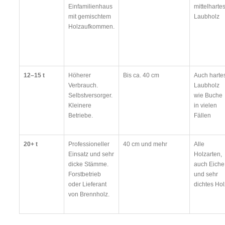
Einfamilienhaus
mittelharte
mit gemischtem
Laubholz
Holzaufkommen.
12–15 t
Höherer
Bis ca. 40 cm
Auch harte
Verbrauch.
Laubholz
Selbstversorger.
wie Buche
Kleinere
in vielen
Betriebe.
Fällen
20+ t
Professioneller
40 cm und mehr
Alle
Einsatz und sehr
Holzarten,
dicke Stämme.
auch Eiche
Forstbetrieb
und sehr
oder Lieferant
dichtes Hol
von Brennholz.