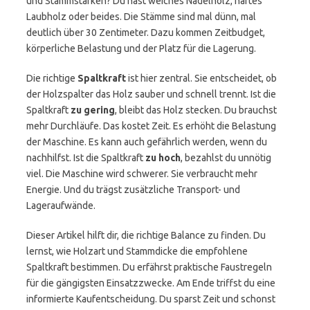
und Stammstärken? Du hast weiches Nadelholz, hartes
Laubholz oder beides. Die Stämme sind mal dünn, mal
deutlich über 30 Zentimeter. Dazu kommen Zeitbudget,
körperliche Belastung und der Platz für die Lagerung.
Die richtige
Spaltkraft
ist hier zentral. Sie entscheidet, ob
der Holzspalter das Holz sauber und schnell trennt. Ist die
Spaltkraft
zu gering
, bleibt das Holz stecken. Du brauchst
mehr Durchläufe. Das kostet Zeit. Es erhöht die Belastung
der Maschine. Es kann auch gefährlich werden, wenn du
nachhilfst. Ist die Spaltkraft
zu hoch
, bezahlst du unnötig
viel. Die Maschine wird schwerer. Sie verbraucht mehr
Energie. Und du trägst zusätzliche Transport- und
Lageraufwände.
Dieser Artikel hilft dir, die richtige Balance zu finden. Du
lernst, wie Holzart und Stammdicke die empfohlene
Spaltkraft bestimmen. Du erfährst praktische Faustregeln
für die gängigsten Einsatzzwecke. Am Ende triffst du eine
informierte Kaufentscheidung. Du sparst Zeit und schonst