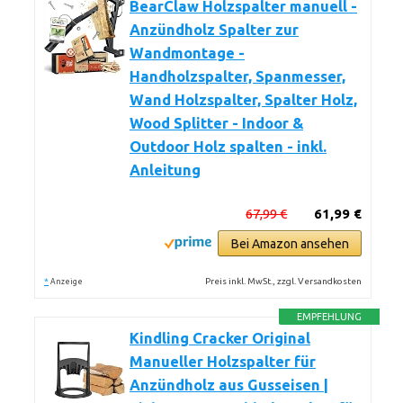
BearClaw Holzspalter manuell -
Anzündholz Spalter zur
Wandmontage -
Handholzspalter, Spanmesser,
Wand Holzspalter, Spalter Holz,
Wood Splitter - Indoor &
Outdoor Holz spalten - inkl.
Anleitung
67,99 €
61,99 €
Bei Amazon ansehen
*
Preis inkl. MwSt., zzgl. Versandkosten
Anzeige
EMPFEHLUNG
Kindling Cracker Original
Manueller Holzspalter für
Anzündholz aus Gusseisen |