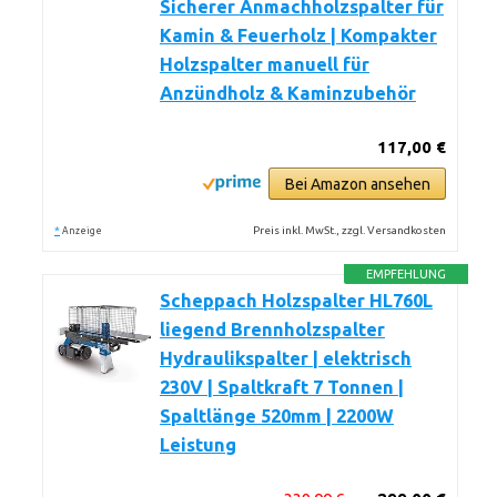
Sicherer Anmachholzspalter für
Kamin & Feuerholz | Kompakter
Holzspalter manuell für
Anzündholz & Kaminzubehör
117,00 €
Bei Amazon ansehen
*
Preis inkl. MwSt., zzgl. Versandkosten
Anzeige
EMPFEHLUNG
Scheppach Holzspalter HL760L
liegend Brennholzspalter
Hydraulikspalter | elektrisch
230V | Spaltkraft 7 Tonnen |
Spaltlänge 520mm | 2200W
Leistung