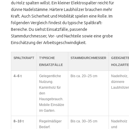
du Holz spalten willst. Ein kleiner Elektrospalter reicht für
dünne Nadelstämme. Härtere Laubhölzer brauchen mehr
Kraft. Auch Sicherheit und Mobilität spielen eine Rolle. Im
folgenden Vergleich findest du typische Spaltkraft-
Bereiche. Du siehst Einsatzfälle, passende
Stammdurchmesser, Vor- und Nachteile sowie eine grobe
Einschätzung der Arbeitsgeschwindigkeit.
SPALTKRAFT
TYPISCHE
STAMMDURCHMESSER
GEEIGNET
EINSATZFÄLLE
HOLZARTE
4–6 t
Gelegentliche
Bis ca. 20–25 cm
Nadelholz,
Nutzung.
dünnere
Kaminholz für
Laubhölzer
den
Hausgebrauch.
Mobile Einsätze
im Garten.
8–10 t
Regelmäßiger
Bis ca. 30–35 cm
Nadelholz
Bedarf.
und