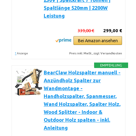
230V | Spaltkraft 7 Tonnen |
Spaltlänge 520mm | 2200W
Leistung
339,00 €
299,00 €
Bei Amazon ansehen
*
Preis inkl. MwSt., zzgl. Versandkosten
Anzeige
EMPFEHLUNG
BearClaw Holzspalter manuell -
Anzündholz Spalter zur
Wandmontage -
Handholzspalter, Spanmesser,
Wand Holzspalter, Spalter Holz,
Wood Splitter - Indoor &
Outdoor Holz spalten - inkl.
Anleitung