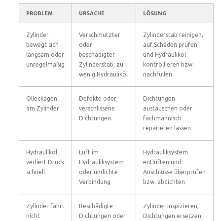
PROBLEM
URSACHE
LÖSUNG
Zylinder
Verschmutzter
Zylinderstab reinigen,
bewegt sich
oder
auf Schäden prüfen
langsam oder
beschädigter
und Hydrauliköl
unregelmäßig
Zylinderstab; zu
kontrollieren bzw.
wenig Hydrauliköl
nachfüllen
Ölleckagen
Defekte oder
Dichtungen
am Zylinder
verschlissene
austauschen oder
Dichtungen
fachmännisch
reparieren lassen
Hydrauliköl
Luft im
Hydrauliksystem
verliert Druck
Hydrauliksystem
entlüften und
schnell
oder undichte
Anschlüsse überprüfen
Verbindung
bzw. abdichten
Zylinder fährt
Beschädigte
Zylinder inspizieren,
nicht
Dichtungen oder
Dichtungen ersetzen