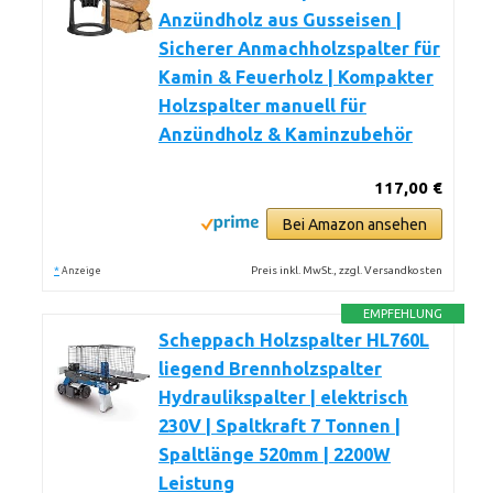
Anzündholz aus Gusseisen |
Sicherer Anmachholzspalter für
Kamin & Feuerholz | Kompakter
Holzspalter manuell für
Anzündholz & Kaminzubehör
117,00 €
Bei Amazon ansehen
*
Preis inkl. MwSt., zzgl. Versandkosten
Anzeige
EMPFEHLUNG
Scheppach Holzspalter HL760L
liegend Brennholzspalter
Hydraulikspalter | elektrisch
230V | Spaltkraft 7 Tonnen |
Spaltlänge 520mm | 2200W
Leistung