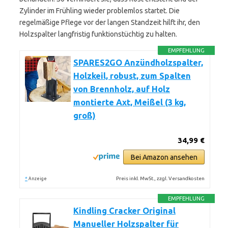
Zylinder im Frühling wieder problemlos startet. Die
regelmäßige Pflege vor der langen Standzeit hilft ihr, den
Holzspalter langfristig funktionstüchtig zu halten.
EMPFEHLUNG
SPARES2GO Anzündholzspalter,
Holzkeil, robust, zum Spalten
von Brennholz, auf Holz
montierte Axt, Meißel (3 kg,
groß)
34,99 €
Bei Amazon ansehen
*
Preis inkl. MwSt., zzgl. Versandkosten
Anzeige
EMPFEHLUNG
Kindling Cracker Original
Manueller Holzspalter für