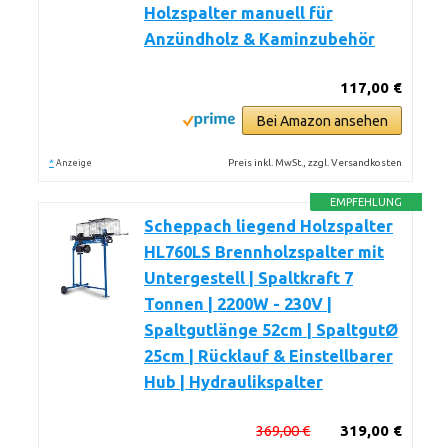
Holzspalter manuell für
Anzündholz & Kaminzubehör
117,00 €
Bei Amazon ansehen
*
Preis inkl. MwSt., zzgl. Versandkosten
Anzeige
EMPFEHLUNG
Scheppach liegend Holzspalter
HL760LS Brennholzspalter mit
Untergestell | Spaltkraft 7
Tonnen | 2200W - 230V |
Spaltgutlänge 52cm | SpaltgutØ
25cm | Rücklauf & Einstellbarer
Hub | Hydraulikspalter
369,00 €
319,00 €