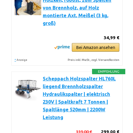
Holzkeil, robust, zum Spalten
von Brennholz, auf Holz
montierte Axt, Meißel (3 kg,
groß)
34,99 €
Bei Amazon ansehen
*
Preis inkl. MwSt., zzgl. Versandkosten
Anzeige
EMPFEHLUNG
Scheppach Holzspalter HL760L
liegend Brennholzspalter
Hydraulikspalter | elektrisch
230V | Spaltkraft 7 Tonnen |
Spaltlänge 520mm | 2200W
Leistung
339,00 €
299,00 €