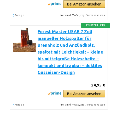
Bei Amazon ansehen
*
Preis inkl. MwSt., zzgl. Versandkosten
Anzeige
EMPFEHLUNG
Forest Master USAB 7 Zoll
manueller Holzspalter für
Brennholz und Anzündholz,
spaltet mit Leichtigkeit – kleine
bis mittelgroße Holzscheite –
kompakt und tragbar – duktiles
Gusseisen-Design
24,95 €
Bei Amazon ansehen
*
Preis inkl. MwSt., zzgl. Versandkosten
Anzeige