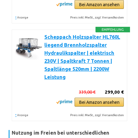
Bei Amazon ansehen
*
Preis inkl. MwSt., zzgl. Versandkosten
Anzeige
EMPFEHLUNG
Scheppach Holzspalter HL760L
liegend Brennholzspalter
Hydraulikspalter | elektrisch
230V | Spaltkraft 7 Tonnen |
Spaltlänge 520mm | 2200W
Leistung
339,00 €
299,00 €
Bei Amazon ansehen
*
Preis inkl. MwSt., zzgl. Versandkosten
Anzeige
Nutzung im Freien bei unterschiedlichen