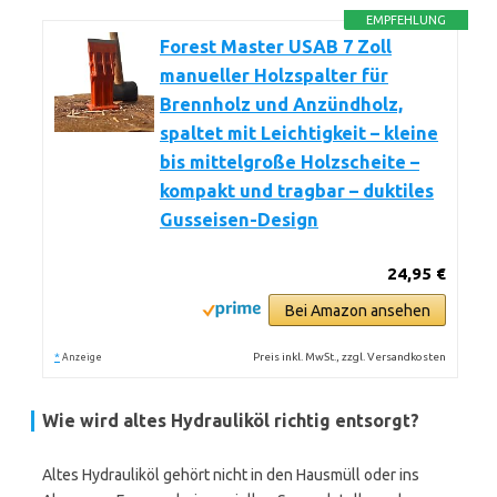
EMPFEHLUNG
Forest Master USAB 7 Zoll
manueller Holzspalter für
Brennholz und Anzündholz,
spaltet mit Leichtigkeit – kleine
bis mittelgroße Holzscheite –
kompakt und tragbar – duktiles
Gusseisen-Design
24,95 €
Bei Amazon ansehen
*
Preis inkl. MwSt., zzgl. Versandkosten
Anzeige
Wie wird altes Hydrauliköl richtig entsorgt?
Altes Hydrauliköl gehört nicht in den Hausmüll oder ins