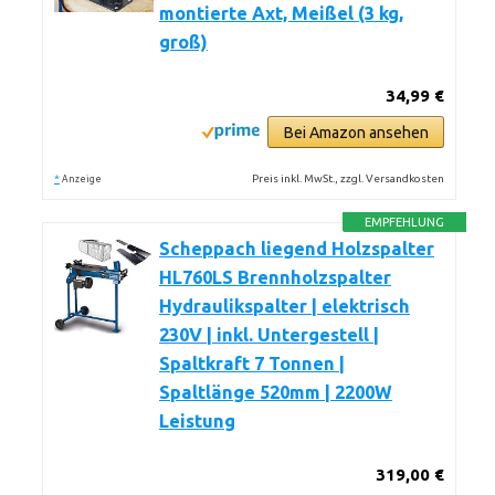
montierte Axt, Meißel (3 kg,
groß)
34,99 €
Bei Amazon ansehen
*
Preis inkl. MwSt., zzgl. Versandkosten
Anzeige
EMPFEHLUNG
Scheppach liegend Holzspalter
HL760LS Brennholzspalter
Hydraulikspalter | elektrisch
230V | inkl. Untergestell |
Spaltkraft 7 Tonnen |
Spaltlänge 520mm | 2200W
Leistung
319,00 €