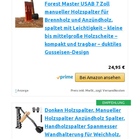
Forest Master USAB 7 Zoll
manueller Holzspalter für
Brennholz und Anzündholz,
spaltet mit Leichtigkeit – kleine
bis mittelgroße Holzscheite –
kompakt und tragbar – duktiles
Gusseisen-Design
24,95 €
Bei Amazon ansehen
*
Preis inkl. MwSt., zzgl. Versandkosten
Anzeige
EMPFEHLUNG
Donken Holzspalter, Manueller
Holzspalter Anzündholz Spalter,
Handholzspalter Spanmesser
Wandhalterung für Weichholz,