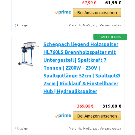
67,99 €
61,99 €
Bei Amazon ansehen
*
Preis inkl. MwSt., zzgl. Versandkosten
Anzeige
EMPFEHLUNG
Scheppach liegend Holzspalter
HL760LS Brennholzspalter mit
Untergestell | Spaltkraft 7
Tonnen | 2200W - 230V |
Spaltgutlänge 52cm | SpaltgutØ
25cm | Rücklauf & Einstellbarer
Hub | Hydraulikspalter
369,00 €
319,00 €
Bei Amazon ansehen
*
Preis inkl. MwSt., zzgl. Versandkosten
Anzeige