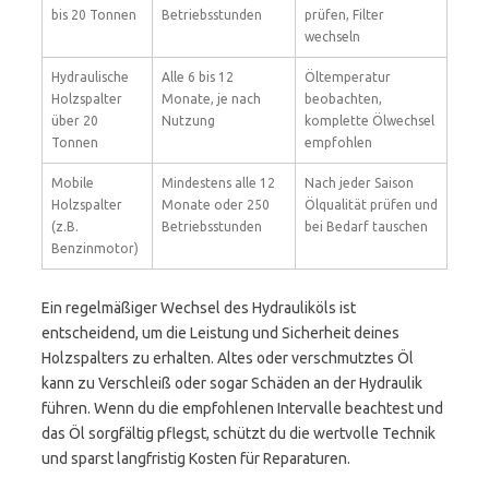
bis 20 Tonnen
Betriebsstunden
prüfen, Filter
wechseln
Hydraulische
Alle 6 bis 12
Öltemperatur
Holzspalter
Monate, je nach
beobachten,
über 20
Nutzung
komplette Ölwechsel
Tonnen
empfohlen
Mobile
Mindestens alle 12
Nach jeder Saison
Holzspalter
Monate oder 250
Ölqualität prüfen und
(z.B.
Betriebsstunden
bei Bedarf tauschen
Benzinmotor)
Ein regelmäßiger Wechsel des Hydrauliköls ist
entscheidend, um die Leistung und Sicherheit deines
Holzspalters zu erhalten. Altes oder verschmutztes Öl
kann zu Verschleiß oder sogar Schäden an der Hydraulik
führen. Wenn du die empfohlenen Intervalle beachtest und
das Öl sorgfältig pflegst, schützt du die wertvolle Technik
und sparst langfristig Kosten für Reparaturen.