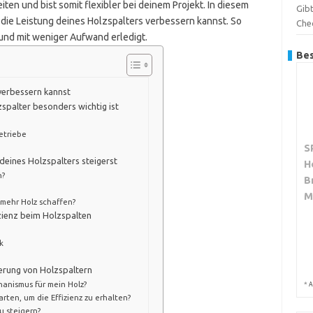
iten und bist somit flexibler bei deinem Projekt. In diesem
Gibt
du die Leistung deines Holzspalters verbessern kannst. So
Che
und mit weniger Aufwand erledigt.
Bes
 verbessern kannst
spalter besonders wichtig ist
etriebe
S
 deines Holzspalters steigerst
H
h?
B
M
mehr Holz schaffen?
izienz beim Holzspalten
k
gerung von Holzspaltern
anismus für mein Holz?
*
A
arten, um die Effizienz zu erhalten?
zu steigern?