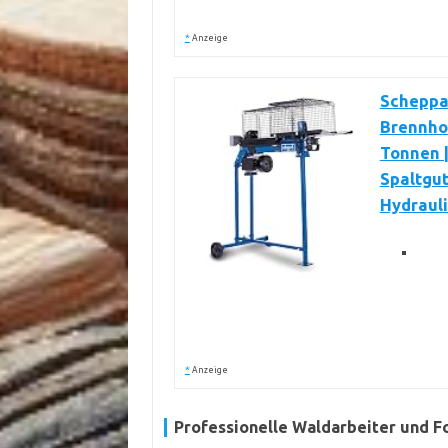
*
Anzeige
Scheppa
Brennhol
Tonnen |
Spaltgut
Hydrauli
*
Anzeige
Professionelle Waldarbeiter und F