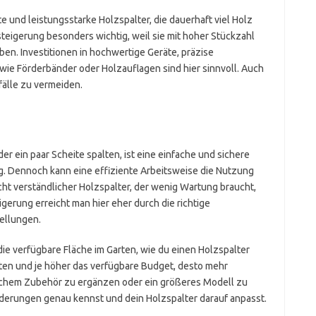
und leistungsstarke Holzspalter, die dauerhaft viel Holz
zsteigerung besonders wichtig, weil sie mit hoher Stückzahl
en. Investitionen in hochwertige Geräte, präzise
ie Förderbänder oder Holzauflagen sind hier sinnvoll. Auch
fälle zu vermeiden.
er ein paar Scheite spalten, ist eine einfache und sichere
g. Dennoch kann eine effiziente Arbeitsweise die Nutzung
t verständlicher Holzspalter, der wenig Wartung braucht,
igerung erreicht man hier eher durch die richtige
ellungen.
ie verfügbare Fläche im Garten, wie du einen Holzspalter
rten und je höher das verfügbare Budget, desto mehr
tischem Zubehör zu ergänzen oder ein größeres Modell zu
rderungen genau kennst und dein Holzspalter darauf anpasst.