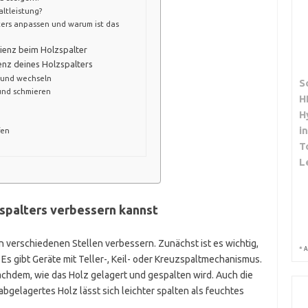
altleistung?
ters anpassen und warum ist das
zienz beim Holzspalter
enz deines Holzspalters
n und wechseln
S
und schmieren
H
H
i
fen
T
L
zspalters verbessern kannst
an verschiedenen Stellen verbessern. Zunächst ist es wichtig,
*
A
s gibt Geräte mit Teller-, Keil- oder Kreuzspaltmechanismus.
nachdem, wie das Holz gelagert und gespalten wird. Auch die
t abgelagertes Holz lässt sich leichter spalten als feuchtes