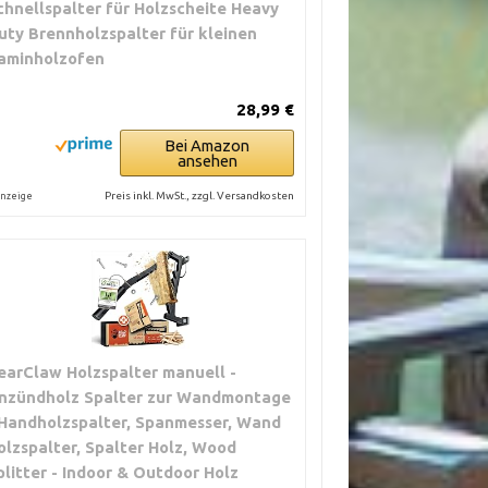
chnellspalter für Holzscheite Heavy
uty Brennholzspalter für kleinen
aminholzofen
28,99 €
Bei Amazon
ansehen
Preis inkl. MwSt., zzgl. Versandkosten
nzeige
earClaw Holzspalter manuell -
nzündholz Spalter zur Wandmontage
 Handholzspalter, Spanmesser, Wand
olzspalter, Spalter Holz, Wood
plitter - Indoor & Outdoor Holz