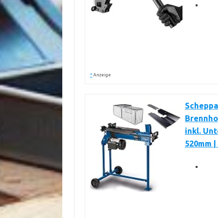
*
Anzeige
Scheppa
Brennhol
inkl. Un
520mm |