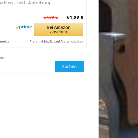
palten - inkl. Anleitung
67,99 €
61,99 €
Bei Amazon
ansehen
Preis inkl. MwSt., zzgl. Versandkosten
nzeige
hen
Suchen