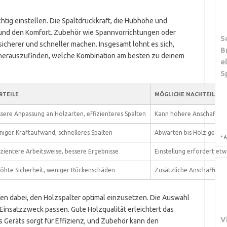
htig einstellen. Die Spaltdruckkraft, die Hubhöhe und
 und den Komfort. Zubehör wie Spannvorrichtungen oder
S
icherer und schneller machen. Insgesamt lohnt es sich,
B
herauszufinden, welche Kombination am besten zu deinem
e
S
RTEILE
MÖGLICHE NACHTEILE
sere Anpassung an Holzarten, effizienteres Spalten
Kann höhere Anschaffun
iger Kraftaufwand, schnelleres Spalten
Abwarten bis Holz getroc
*
A
izientere Arbeitsweise, bessere Ergebnisse
Einstellung erfordert etw
öhte Sicherheit, weniger Rückenschäden
Zusätzliche Anschaffung 
n dabei, den Holzspalter optimal einzusetzen. Die Auswahl
insatzzweck passen. Gute Holzqualität erleichtert das
V
es Geräts sorgt für Effizienz, und Zubehör kann den