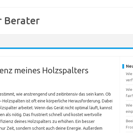
r Berater
Neu
ienz meines Holzspalters
Wie 
ver
Wie 
estimmt, wie anstrengend und zeitintensiv das sein kann. Ob
fair
– Holzspalten ist oft eine körperliche Herausforderung. Dabei
Wie 
olzspalter arbeitet. Wenn das Gerät nicht optimal läuft, kannst
ein
 als nötig. Das frustriert schnell und kostet wertvolle
Beei
ffizienz deines Holzspalters zu erhöhen. Ein besser
Fro
t nur Zeit, sondern schont auch deine Energie. Außerdem