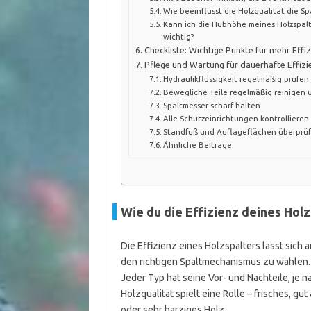
Wie beeinflusst die Holzqualität die Sp
Kann ich die Hubhöhe meines Holzspal
wichtig?
Checkliste: Wichtige Punkte für mehr Effi
Pflege und Wartung für dauerhafte Effizi
Hydraulikflüssigkeit regelmäßig prüfe
Bewegliche Teile regelmäßig reinigen 
Spaltmesser scharf halten
Alle Schutzeinrichtungen kontrollieren
Standfuß und Auflageflächen überprü
Ähnliche Beiträge:
Wie du die Effizienz deines Hol
Die Effizienz eines Holzspalters lässt sich 
den richtigen Spaltmechanismus zu wählen. E
Jeder Typ hat seine Vor- und Nachteile, je 
Holzqualität spielt eine Rolle – frisches, gu
oder sehr harziges Holz.