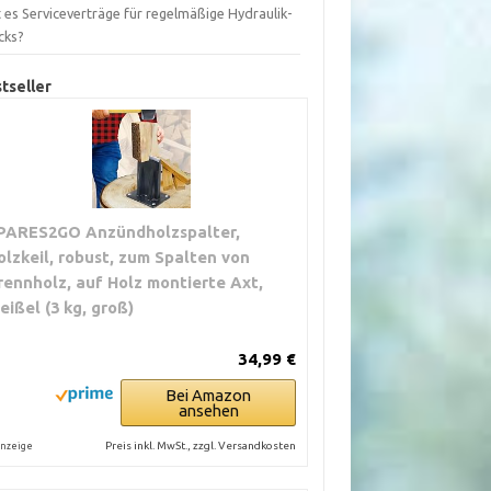
 es Serviceverträge für regelmäßige Hydraulik-
cks?
tseller
PARES2GO Anzündholzspalter,
olzkeil, robust, zum Spalten von
rennholz, auf Holz montierte Axt,
eißel (3 kg, groß)
34,99 €
Bei Amazon
ansehen
Preis inkl. MwSt., zzgl. Versandkosten
nzeige