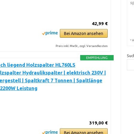
s
42,99 €
Bei Amazon ansehen
*
A
Preis inkl. MwSt., zzgl. Versandkosten
Suc
EMPFEHLUNG
ch liegend Holzspalter HL760LS
zspalter Hydraulikspalter | elektrisch 230V |
tergestell | Spaltkraft 7 Tonnen | Spaltlänge
 2200W Leistung
319,00 €
Bei Amazon ansehen