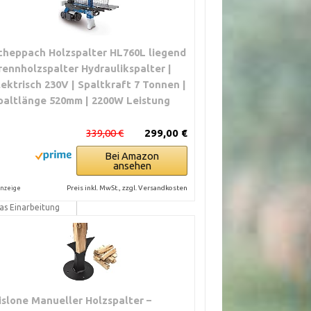
cheppach Holzspalter HL760L liegend
rennholzspalter Hydraulikspalter |
lektrisch 230V | Spaltkraft 7 Tonnen |
paltlänge 520mm | 2200W Leistung
339,00 €
299,00 €
Bei Amazon
gskosten bedeuten
ansehen
knet ist
Preis inkl. MwSt., zzgl. Versandkosten
nzeige
as Einarbeitung
und Pflege nötig
islone Manueller Holzspalter –