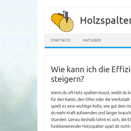
Zum
Inhalt
Holzspalte
springen
STARTSEITE
RATGEBER
Wie kann ich die Effiz
steigern?
Wenn du oft Holz spalten musst, weißt du b
für den Kamin, den Ofen oder die Werkstatt 
spielt es eine wichtige Rolle, wie gut dein H
du mehr Kraft aufwenden und länger brauchen
Stunden. Genau deshalb lohnt es sich, die E
funktionierender Holzspalter spart dir nich