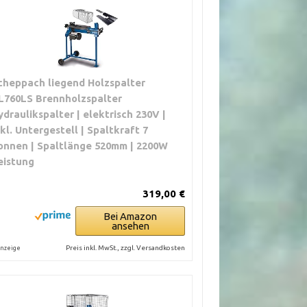
cheppach liegend Holzspalter
L760LS Brennholzspalter
ydraulikspalter | elektrisch 230V |
nkl. Untergestell | Spaltkraft 7
onnen | Spaltlänge 520mm | 2200W
eistung
319,00 €
Bei Amazon
ansehen
Preis inkl. MwSt., zzgl. Versandkosten
nzeige