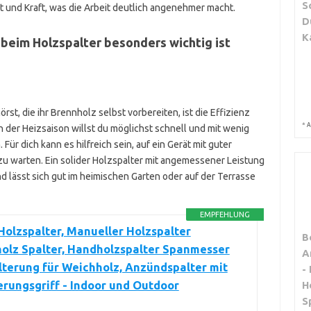
S
t und Kraft, was die Arbeit deutlich angenehmer macht.
D
K
 beim Holzspalter besonders wichtig ist
t, die ihr Brennholz selbst vorbereiten, ist die Effizienz
*
A
 der Heizsaison willst du möglichst schnell und mit wenig
ür dich kann es hilfreich sein, auf ein Gerät mit guter
zu warten. Ein solider Holzspalter mit angemessener Leistung
d lässt sich gut im heimischen Garten oder auf der Terrasse
EMPFEHLUNG
olzspalter, Manueller Holzspalter
B
olz Spalter, Handholzspalter Spanmesser
A
terung für Weichholz, Anzündspalter mit
-
rungsgriff - Indoor und Outdoor
H
S