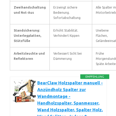
Zweihandschaltung
Erzwingt sichere
Alle Spalter m
und Not-Aus
Bedienung.
Motorbetrieb
Sofortabschaltung
Standsicherung:
Erhöht Stabilität.
Unebene
Unterlegplatten,
Verhindert Kippen
Flächen,
Stützfüße
Geländeeinsa
Arbeitsleuchte und
Verbessert Sicht bei
Frühe
Reflektoren
Dämmerung
Morgenstund
Späte Arbeite
EMPFEHLUNG
BearClaw Holzspalter manuell -
Anzündholz Spalter zur
Wandmontage -
Handholzspalter, Spanmesser,
Wand Holzspalter, Spalter Holz,