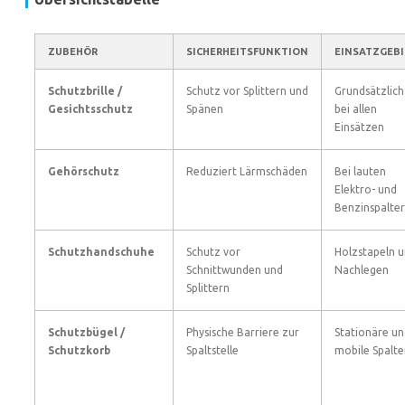
ZUBEHÖR
SICHERHEITSFUNKTION
EINSATZGEBI
Schutzbrille /
Schutz vor Splittern und
Grundsätzlich
Gesichtsschutz
Spänen
bei allen
Einsätzen
Gehörschutz
Reduziert Lärmschäden
Bei lauten
Elektro- und
Benzinspalte
Schutzhandschuhe
Schutz vor
Holzstapeln 
Schnittwunden und
Nachlegen
Splittern
Schutzbügel /
Physische Barriere zur
Stationäre un
Schutzkorb
Spaltstelle
mobile Spalte