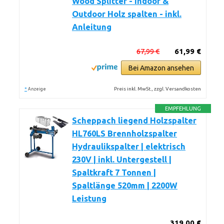
Wood Splitter - Indoor &
Outdoor Holz spalten - inkl.
Anleitung
67,99 €
61,99 €
Bei Amazon ansehen
*
Preis inkl. MwSt., zzgl. Versandkosten
Anzeige
EMPFEHLUNG
Scheppach liegend Holzspalter
HL760LS Brennholzspalter
Hydraulikspalter | elektrisch
230V | inkl. Untergestell |
Spaltkraft 7 Tonnen |
Spaltlänge 520mm | 2200W
Leistung
319,00 €