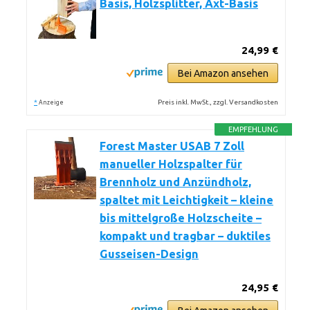
Basis, Holzsplitter, Axt-Basis
24,99 €
Bei Amazon ansehen
*
Preis inkl. MwSt., zzgl. Versandkosten
Anzeige
EMPFEHLUNG
Forest Master USAB 7 Zoll
manueller Holzspalter für
Brennholz und Anzündholz,
spaltet mit Leichtigkeit – kleine
bis mittelgroße Holzscheite –
kompakt und tragbar – duktiles
Gusseisen-Design
24,95 €