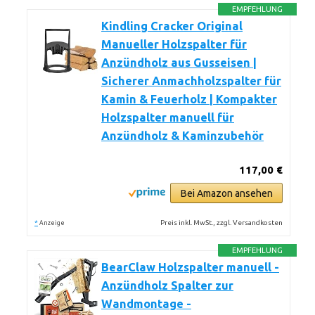
EMPFEHLUNG
Kindling Cracker Original
Manueller Holzspalter für
Anzündholz aus Gusseisen |
Sicherer Anmachholzspalter für
Kamin & Feuerholz | Kompakter
Holzspalter manuell für
Anzündholz & Kaminzubehör
117,00 €
Bei Amazon ansehen
*
Preis inkl. MwSt., zzgl. Versandkosten
Anzeige
EMPFEHLUNG
BearClaw Holzspalter manuell -
Anzündholz Spalter zur
Wandmontage -