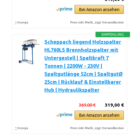
Bei Amazon ansehen
*
Preis inkl. MwSt., zzgl. Versandkosten
Anzeige
EMPFEHLUNG
Scheppach liegend Holzspalter
HL760LS Brennholzspalter mit
Untergestell | Spaltkraft 7
Tonnen | 2200W - 230V |
Spaltgutlänge 52cm | SpaltgutØ
25cm | Rücklauf & Einstellbarer
Hub | Hydraulikspalter
369,00 €
319,00 €
Bei Amazon ansehen
*
Preis inkl. MwSt., zzgl. Versandkosten
Anzeige