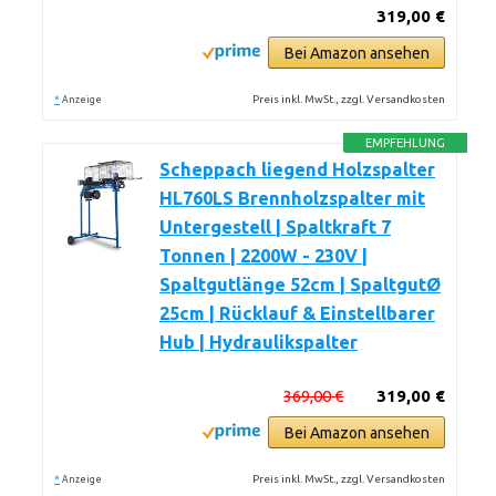
319,00 €
Bei Amazon ansehen
*
Preis inkl. MwSt., zzgl. Versandkosten
Anzeige
EMPFEHLUNG
Scheppach liegend Holzspalter
HL760LS Brennholzspalter mit
Untergestell | Spaltkraft 7
Tonnen | 2200W - 230V |
Spaltgutlänge 52cm | SpaltgutØ
25cm | Rücklauf & Einstellbarer
Hub | Hydraulikspalter
369,00 €
319,00 €
Bei Amazon ansehen
*
Preis inkl. MwSt., zzgl. Versandkosten
Anzeige