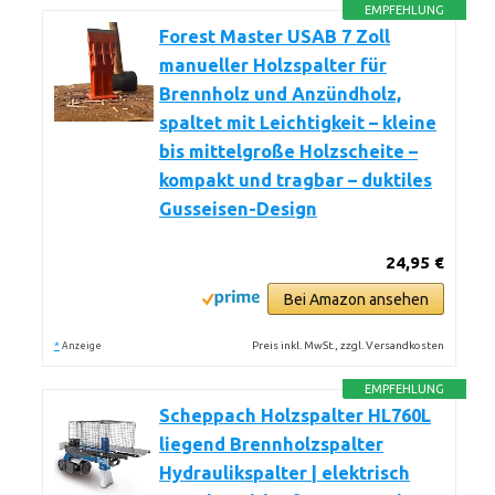
EMPFEHLUNG
Forest Master USAB 7 Zoll
manueller Holzspalter für
Brennholz und Anzündholz,
spaltet mit Leichtigkeit – kleine
bis mittelgroße Holzscheite –
kompakt und tragbar – duktiles
Gusseisen-Design
24,95 €
Bei Amazon ansehen
*
Preis inkl. MwSt., zzgl. Versandkosten
Anzeige
EMPFEHLUNG
Scheppach Holzspalter HL760L
liegend Brennholzspalter
Hydraulikspalter | elektrisch