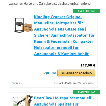
zwischen Härte und Zähigkeit ist deshalb entscheidend.
EMPFEHLUNG
Kindling Cracker Original
Manueller Holzspalter für
Anzündholz aus Gusseisen |
Sicherer Anmachholzspalter für
Kamin & Feuerholz | Kompakter
Holzspalter manuell für
Anzündholz & Kaminzubehör
117,00 €
Bei Amazon ansehen
*
Preis inkl. MwSt., zzgl. Versandkosten
Anzeige
EMPFEHLUNG
BearClaw Holzspalter manuell -
Anzündholz Spalter zur