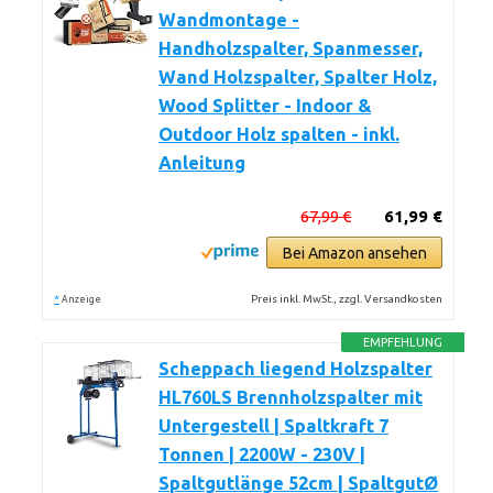
Wandmontage -
Handholzspalter, Spanmesser,
Wand Holzspalter, Spalter Holz,
Wood Splitter - Indoor &
Outdoor Holz spalten - inkl.
Anleitung
67,99 €
61,99 €
Bei Amazon ansehen
*
Preis inkl. MwSt., zzgl. Versandkosten
Anzeige
EMPFEHLUNG
Scheppach liegend Holzspalter
HL760LS Brennholzspalter mit
Untergestell | Spaltkraft 7
Tonnen | 2200W - 230V |
Spaltgutlänge 52cm | SpaltgutØ