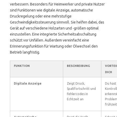
verbessern. Besonders für Heimwerker und private Nutzer
sind Funktionen wie digitale Anzeige, automatische
Druckregelung oder eine mehrstufige
Geschwindigkeitssteuerung sinnvoll. Sie helfen dabei, das
Gerät auf verschiedene Holzarten und -größen optimal
einzustellen. Eine integrierte Sicherheitsabschaltung
schützt vor Unfällen. Außerdem vereinfacht eine
Erinnerungsfunktion für Wartung oder Ölwechsel den
Betrieb langfristig.
FUNKTION
BESCHREIBUNG
VORTEI
DICH
Digitale Anzeige
Zeigt Druck,
Du hast 
Spaltfortschritt und
Kontrol
Fehlercodes in
erkenns
Echtzeit an
Proble
frühzeit