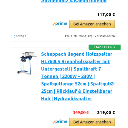
Anzündholz & Kaminzubehör
117,00 €
Bei Amazon ansehen
*
Preis inkl. MwSt., zzgl. Versandkosten
Anzeige
EMPFEHLUNG
Scheppach liegend Holzspalter
HL760LS Brennholzspalter mit
Untergestell | Spaltkraft 7
Tonnen | 2200W - 230V |
Spaltgutlänge 52cm | SpaltgutØ
25cm | Rücklauf & Einstellbarer
Hub | Hydraulikspalter
369,00 €
319,00 €
Bei Amazon ansehen