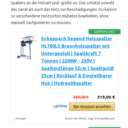
Spalters an die Holzart und -größe an. Das schützt sowohl
das Gerät als auch das Holz vor Beschädigungen. Du kannst
so verschiedene Holzsorten mühelos bearbeiten, ohne
manuell nachjustieren zu müssen.
EMPFEHLUNG
Scheppach liegend Holzspalter
HL760LS Brennholzspalter mit
Untergestell | Spaltkraft 7
Tonnen | 2200W - 230V |
Spaltgutlänge 52cm | SpaltgutØ
25cm | Rücklauf & Einstellbarer
Hub | Hydraulikspalter
369,00 €
319,00 €
Bei Amazon ansehen
*
Preis inkl. MwSt., zzgl. Versandkosten
Anzeige