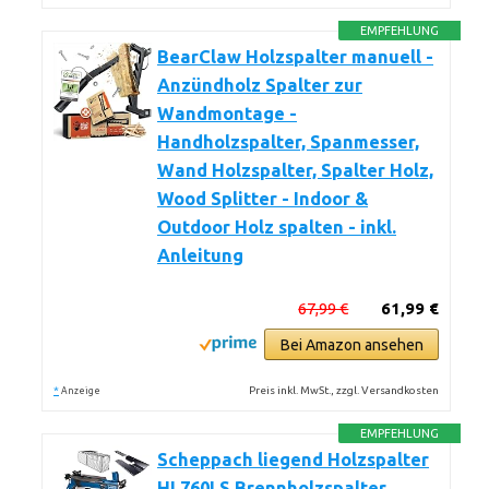
EMPFEHLUNG
BearClaw Holzspalter manuell -
Anzündholz Spalter zur
Wandmontage -
Handholzspalter, Spanmesser,
Wand Holzspalter, Spalter Holz,
Wood Splitter - Indoor &
Outdoor Holz spalten - inkl.
Anleitung
67,99 €
61,99 €
Bei Amazon ansehen
*
Preis inkl. MwSt., zzgl. Versandkosten
Anzeige
EMPFEHLUNG
Scheppach liegend Holzspalter
HL760LS Brennholzspalter