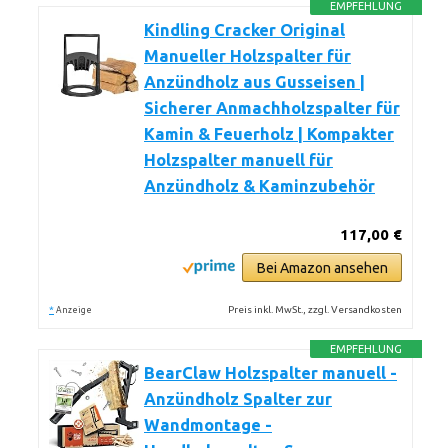
EMPFEHLUNG
Kindling Cracker Original
Manueller Holzspalter für
Anzündholz aus Gusseisen |
Sicherer Anmachholzspalter für
Kamin & Feuerholz | Kompakter
Holzspalter manuell für
Anzündholz & Kaminzubehör
117,00 €
Bei Amazon ansehen
*
Preis inkl. MwSt., zzgl. Versandkosten
Anzeige
EMPFEHLUNG
BearClaw Holzspalter manuell -
Anzündholz Spalter zur
Wandmontage -