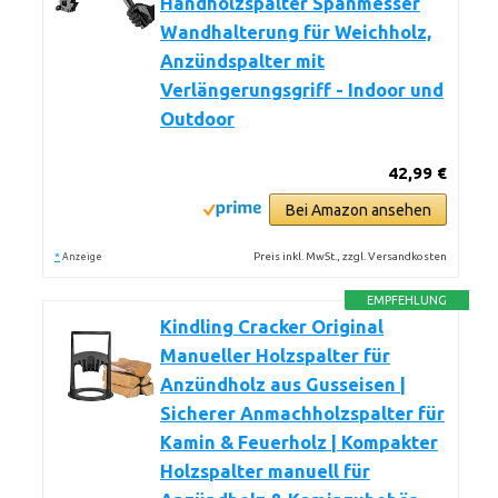
Handholzspalter Spanmesser
Wandhalterung für Weichholz,
Anzündspalter mit
Verlängerungsgriff - Indoor und
Outdoor
42,99 €
Bei Amazon ansehen
*
Preis inkl. MwSt., zzgl. Versandkosten
Anzeige
EMPFEHLUNG
Kindling Cracker Original
Manueller Holzspalter für
Anzündholz aus Gusseisen |
Sicherer Anmachholzspalter für
Kamin & Feuerholz | Kompakter
Holzspalter manuell für