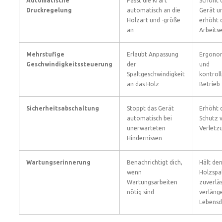
Automatische
Passt die Kraft
Schont 
Druckregelung
automatisch an die
Gerät u
Holzart und -größe
erhöht 
an
Arbeitse
Mehrstufige
Erlaubt Anpassung
Ergono
Geschwindigkeitssteuerung
der
und
Spaltgeschwindigkeit
kontroll
an das Holz
Betrieb
Sicherheitsabschaltung
Stoppt das Gerät
Erhöht 
automatisch bei
Schutz 
unerwarteten
Verletz
Hindernissen
Wartungserinnerung
Benachrichtigt dich,
Hält de
wenn
Holzspa
Wartungsarbeiten
zuverläs
nötig sind
verlänge
Lebensd