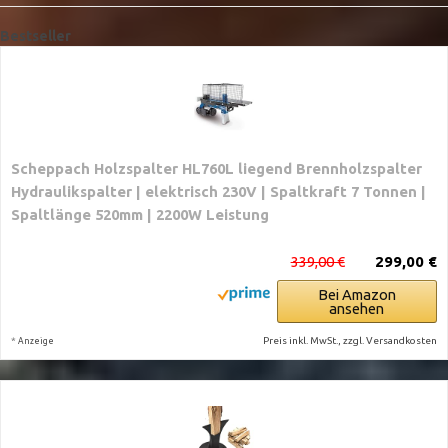
Bestseller
Scheppach Holzspalter HL760L liegend Brennholzspalter
Hydraulikspalter | elektrisch 230V | Spaltkraft 7 Tonnen |
Spaltlänge 520mm | 2200W Leistung
339,00 €
299,00 €
Bei Amazon
ansehen
*
Preis inkl. MwSt., zzgl. Versandkosten
Anzeige