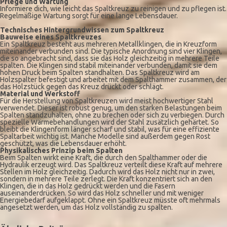
Pflege und Wartung
Informiere dich, wie leicht das Spaltkreuz zu reinigen und zu pflegen ist.
Regelmäßige Wartung sorgt für eine lange Lebensdauer.
Technisches Hintergrundwissen zum Spaltkreuz
Bauweise eines Spaltkreuzes
Ein Spaltkreuz besteht aus mehreren Metallklingen, die in Kreuzform
miteinander verbunden sind. Die typische Anordnung sind vier Klingen,
die so angebracht sind, dass sie das Holz gleichzeitig in mehrere Teile
spalten. Die Klingen sind stabil miteinander verbunden, damit sie dem
hohen Druck beim Spalten standhalten. Das Spaltkreuz wird am
Holzspalter befestigt und arbeitet mit dem Spalthammer zusammen, der
das Holzstück gegen das Kreuz drückt oder schlägt.
Material und Werkstoff
Für die Herstellung von Spaltkreuzen wird meist hochwertiger Stahl
verwendet. Dieser ist robust genug, um den starken Belastungen beim
Spalten standzuhalten, ohne zu brechen oder sich zu verbiegen. Durch
spezielle Wärmebehandlungen wird der Stahl zusätzlich gehärtet. So
bleibt die Klingenform länger scharf und stabil, was für eine effiziente
Spaltarbeit wichtig ist. Manche Modelle sind außerdem gegen Rost
geschützt, was die Lebensdauer erhöht.
Physikalisches Prinzip beim Spalten
Beim Spalten wirkt eine Kraft, die durch den Spalthammer oder die
Hydraulik erzeugt wird. Das Spaltkreuz verteilt diese Kraft auf mehrere
Stellen im Holz gleichzeitig. Dadurch wird das Holz nicht nur in zwei,
sondern in mehrere Teile zerlegt. Die Kraft konzentriert sich an den
Klingen, die in das Holz gedrückt werden und die Fasern
auseinanderdrücken. So wird das Holz schneller und mit weniger
Energiebedarf aufgeklappt. Ohne ein Spaltkreuz müsste oft mehrmals
angesetzt werden, um das Holz vollständig zu spalten.