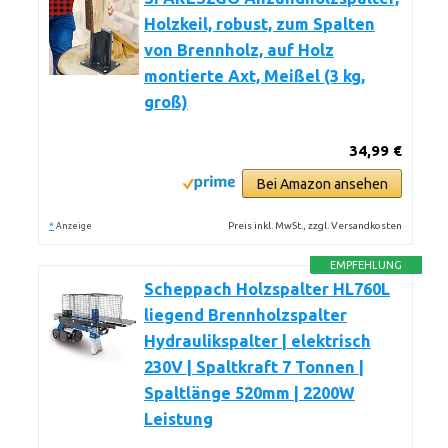
Holzkeil, robust, zum Spalten
von Brennholz, auf Holz
montierte Axt, Meißel (3 kg,
groß)
34,99 €
Bei Amazon ansehen
*
Preis inkl. MwSt., zzgl. Versandkosten
Anzeige
EMPFEHLUNG
Scheppach Holzspalter HL760L
liegend Brennholzspalter
Hydraulikspalter | elektrisch
230V | Spaltkraft 7 Tonnen |
Spaltlänge 520mm | 2200W
Leistung