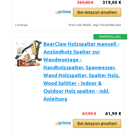
369,00 €
319,00 €
Bei Amazon ansehen
*
Preis inkl. MwSt., zzgl. Versandkosten
Anzeige
EMPFEHLUNG
BearClaw Holzspalter manuell -
Anzündholz Spalter zur
Wandmontage -
Handholzspalter, Spanmesser,
Wand Holzspalter, Spalter Holz,
Wood Splitter - Indoor &
Outdoor Holz spalten - inkl.
Anleitung
67,99 €
61,99 €
Bei Amazon ansehen