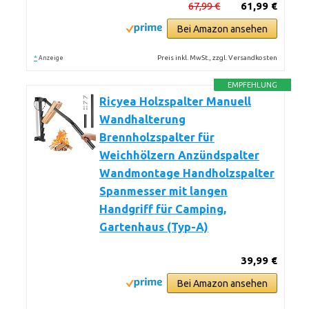
67,99 €
61,99 €
Bei Amazon ansehen
*
Preis inkl. MwSt., zzgl. Versandkosten
Anzeige
EMPFEHLUNG
Ricyea Holzspalter Manuell
Wandhalterung
Brennholzspalter für
Weichhölzern Anzündspalter
Wandmontage Handholzspalter
Spanmesser mit langen
Handgriff für Camping,
Gartenhaus (Typ-A)
39,99 €
Bei Amazon ansehen