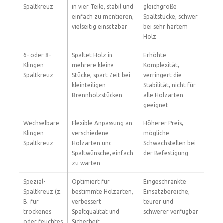
Spaltkreuz
in vier Teile, stabil und
gleichgroße
einfach zu montieren,
Spaltstücke, schwer
vielseitig einsetzbar
bei sehr hartem
Holz
6- oder 8-
Spaltet Holz in
Erhöhte
Klingen
mehrere kleine
Komplexität,
Spaltkreuz
Stücke, spart Zeit bei
verringert die
kleinteiligen
Stabilität, nicht für
Brennholzstücken
alle Holzarten
geeignet
Wechselbare
Flexible Anpassung an
Höherer Preis,
Klingen
verschiedene
mögliche
Spaltkreuz
Holzarten und
Schwachstellen bei
Spaltwünsche, einfach
der Befestigung
zu warten
Spezial-
Optimiert für
Eingeschränkte
Spaltkreuz (z.
bestimmte Holzarten,
Einsatzbereiche,
B. für
verbessert
teurer und
trockenes
Spaltqualität und
schwerer verfügbar
oder feuchtes
Sicherheit