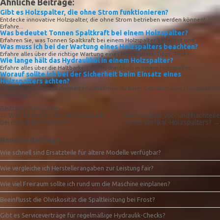
Ähnliche Beiträge:
Gibt es Holzspalter, die ohne Strom funktionieren?
Entdecke innovative Holzspalter, die ohne Strom betrieben werden können!
Erfahre...
Was bedeutet Tonnen Spaltkraft bei einem Holzspalter?
Erfahren Sie, was Tonnen Spaltkraft bei einem Holzspalter bedeutet und...
Was muss ich bei der Wartung eines Holzspalters beachten?
Erfahre alles über die richtige Wartung eines Holzspalters: Tipps, Tricks...
Wie lange hält das Hydrauliköl in einem Holzspalter?
Erfahre alles über die Haltbarkeit des Hydrauliköls in einem Holzspalter...
Worauf sollte ich bei der Sicherheit beim Einsatz eines
Holzspalters achten?
Erfahre hier, welche Sicherheitsmaßnahmen du beim Gebrauch eines Holzspalters
unbedingt...
Beitrags-Navigation
←
Was bedeutet der Arbeitsdruck
Was sind die Vor- und Nachteile
bei einem Holzspalter?
eines Vertikal-Holzspalters?
→
Neueste Beiträge
Wie schnell sind Ersatzteile für ältere Modelle verfügbar?
Wie vergleiche ich Herstellerangaben zur Leistung fair?
Wie viel Freiraum sollte ich rund um die Maschine einplanen?
Beeinflusst die Ölviskosität die Spaltleistung bei Frost?
Gibt es Serviceverträge für regelmäßige Hydraulik-Checks?