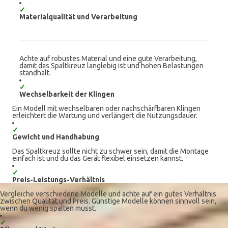
✓
Materialqualität und Verarbeitung
Achte auf robustes Material und eine gute Verarbeitung,
damit das Spaltkreuz langlebig ist und hohen Belastungen
standhält.
✓
Wechselbarkeit der Klingen
Ein Modell mit wechselbaren oder nachschärfbaren Klingen
erleichtert die Wartung und verlängert die Nutzungsdauer.
✓
Gewicht und Handhabung
Das Spaltkreuz sollte nicht zu schwer sein, damit die Montage
einfach ist und du das Gerät flexibel einsetzen kannst.
✓
Preis-Leistungs-Verhältnis
Vergleiche verschiedene Modelle und achte auf ein gutes Verhältnis
zwischen Qualität und Preis. Günstige Modelle können sinnvoll sein,
wenn du wenig spalten musst.
✓