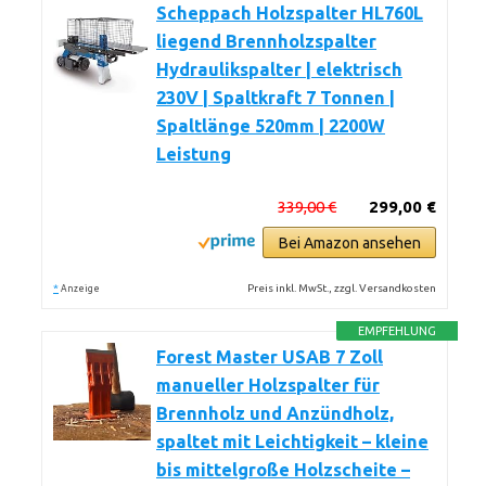
Scheppach Holzspalter HL760L
liegend Brennholzspalter
Hydraulikspalter | elektrisch
230V | Spaltkraft 7 Tonnen |
Spaltlänge 520mm | 2200W
Leistung
339,00 €
299,00 €
Bei Amazon ansehen
*
Preis inkl. MwSt., zzgl. Versandkosten
Anzeige
EMPFEHLUNG
Forest Master USAB 7 Zoll
manueller Holzspalter für
Brennholz und Anzündholz,
spaltet mit Leichtigkeit – kleine
bis mittelgroße Holzscheite –