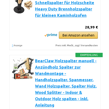
Schnellspalter für Holzscheite
Heavy Duty Brennholzspalter
für kleinen Kaminholzofen
28,99 €
Bei Amazon ansehen
*
Preis inkl. MwSt., zzgl. Versandkosten
Anzeige
EMPFEHLUNG
BearClaw Holzspalter manuell -
Anzündholz Spalter zur
Wandmontage -
Handholzspalter, Spanmesser,
Wand Holzspalter, Spalter Holz,
Wood Splitter - Indoor &
Outdoor Holz spalten - inkl.
Anleitung