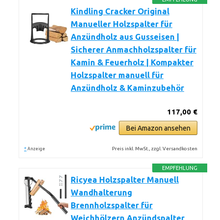
Kindling Cracker Original
Manueller Holzspalter für
Anzündholz aus Gusseisen |
Sicherer Anmachholzspalter für
Kamin & Feuerholz | Kompakter
Holzspalter manuell für
Anzündholz & Kaminzubehör
117,00 €
Bei Amazon ansehen
*
Preis inkl. MwSt., zzgl. Versandkosten
Anzeige
EMPFEHLUNG
Ricyea Holzspalter Manuell
Wandhalterung
Brennholzspalter für
Weichhölzern Anzündspalter