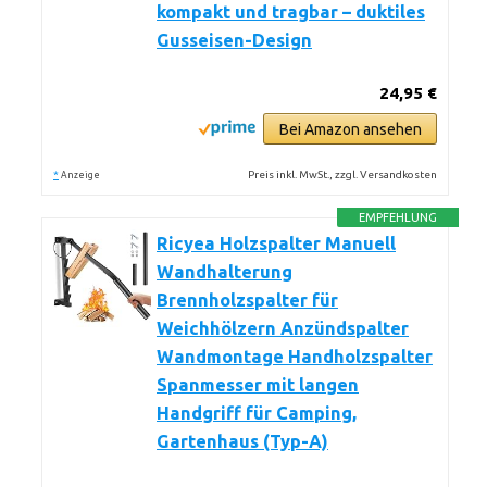
kompakt und tragbar – duktiles
Gusseisen-Design
24,95 €
Bei Amazon ansehen
*
Preis inkl. MwSt., zzgl. Versandkosten
Anzeige
EMPFEHLUNG
Ricyea Holzspalter Manuell
Wandhalterung
Brennholzspalter für
Weichhölzern Anzündspalter
Wandmontage Handholzspalter
Spanmesser mit langen
Handgriff für Camping,
Gartenhaus (Typ-A)