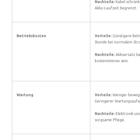
Nachteile:
Kabel schränkt
Akku-Laufzeit begrenzt.
Betriebskosten
Vorteile:
Günstigere Betr
Stunde bei normalem Str
Nachteile:
Akkuersatz kan
kostenintensiv sein.
Wartung
Vorteile:
Weniger bewegli
Geringerer Wartungsaufw
Nachteile:
Elektronik un
sorgsame Pflege.