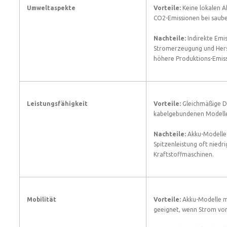
Umweltaspekte
Vorteile:
Keine lokalen A
CO2-Emissionen bei saub
Nachteile:
Indirekte Emi
Stromerzeugung und Herst
höhere Produktions-Emis
Leistungsfähigkeit
Vorteile:
Gleichmäßige Da
kabelgebundenen Modell
Nachteile:
Akku-Modelle 
Spitzenleistung oft niedri
Kraftstoffmaschinen.
Mobilität
Vorteile:
Akku-Modelle m
geeignet, wenn Strom vor