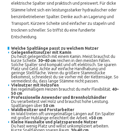
elektrische Spalter sind praktisch und preiswert. Für dicke
Stämme lohnt sich ein leistungsstarker hydraulischer oder
benzinbetriebener Spalter. Denke auch an Lagerung und
Transport. Kürzere Scheite sind einfacher zu stapeln und
trocknen schneller. So triffst du eine fundierte
Entscheidung.
Welche Spaltlänge passt zu welchem Nutzer
Gelegenheitsnutzer mit Kamin
Du heizt gelegentlich mit einem Kamin. Meist brauchst du
kurze Scheite.
30–40 cm
reichen in den meisten Fällen.
Solche Spalter sind kompakt und oft elektrisch. Sie sparen
Platz und Geld. Achte auf einfache Handhabung und
geringe Stellfläche. Wenn du größere Stammstücke
bekommst, schneidest du sie vorher mit der Kettensäge. So
vermeidest du, dass lange Stämme nicht passen.
Vielnutzer mit Holzofen
Bei regelmäßigem Heizen brauchst du mehr Flexibilität.
40–
50 cm
Professionelle Anwender und Brennholzhändler
Du verarbeitest viel Holz und brauchst hohe Leistung.
Spaltlängen über
50 cm
Waldbesitzer und Forstarbeiter
Im Wald treten oft unregelmäßige Längen auf. Ein Spalter
mit großer Hublänge erleichtert die Arbeit.
>50 cm
Kleine Haushalte und platzsparende Nutzer
Du hast wenig Platz und willst unkompliziert arbeiten.
Kurze Spaltlängen sparen Raum.
30–40 cm