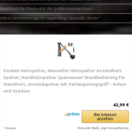
Beeinflusst die Ölviskosität die Spaltleistung bei Frost?
Gibt es Serviceverträge für regelmäßige Hydraulik-Checks?
Bestseller
Donken Holzspalter, Manueller Holzspalter Anzündholz
Spalter, Handholzspalter Spanmesser Wandhalterung für
Weichholz, Anzündspalter mit Verlängerungsgriff - Indoor
und Outdoor
42,99 €
Bei Amazon
ansehen
*
Preis inkl. MwSt., zzgl. Versandkosten
Anzeige