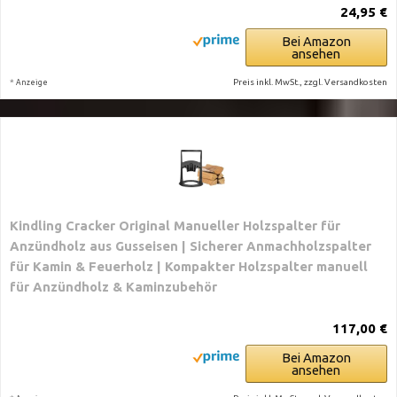
24,95 €
Bei Amazon
ansehen
*
Preis inkl. MwSt., zzgl. Versandkosten
Anzeige
Kindling Cracker Original Manueller Holzspalter für
Anzündholz aus Gusseisen | Sicherer Anmachholzspalter
für Kamin & Feuerholz | Kompakter Holzspalter manuell
für Anzündholz & Kaminzubehör
117,00 €
Bei Amazon
ansehen