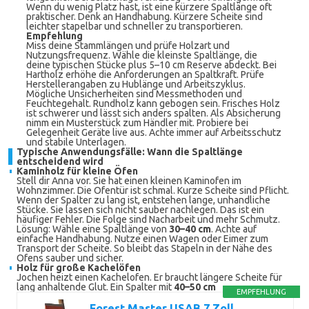
Wenn du wenig Platz hast, ist eine kürzere Spaltlänge oft
praktischer. Denk an Handhabung. Kürzere Scheite sind
leichter stapelbar und schneller zu transportieren.
Empfehlung
Miss deine Stammlängen und prüfe Holzart und
Nutzungsfrequenz. Wähle die kleinste Spaltlänge, die
deine typischen Stücke plus 5–10 cm Reserve abdeckt. Bei
Hartholz erhöhe die Anforderungen an Spaltkraft. Prüfe
Herstellerangaben zu Hublänge und Arbeitszyklus.
Mögliche Unsicherheiten sind Messmethoden und
Feuchtegehalt. Rundholz kann gebogen sein. Frisches Holz
ist schwerer und lässt sich anders spalten. Als Absicherung
nimm ein Musterstück zum Händler mit. Probiere bei
Gelegenheit Geräte live aus. Achte immer auf Arbeitsschutz
und stabile Unterlagen.
Typische Anwendungsfälle: Wann die Spaltlänge
entscheidend wird
Kaminholz für kleine Öfen
Stell dir Anna vor. Sie hat einen kleinen Kaminofen im
Wohnzimmer. Die Ofentür ist schmal. Kurze Scheite sind Pflicht.
Wenn der Spalter zu lang ist, entstehen lange, unhandliche
Stücke. Sie lassen sich nicht sauber nachlegen. Das ist ein
häufiger Fehler. Die Folge sind Nacharbeit und mehr Schmutz.
Lösung: Wähle eine Spaltlänge von
30–40 cm
. Achte auf
einfache Handhabung. Nutze einen Wagen oder Eimer zum
Transport der Scheite. So bleibt das Stapeln in der Nähe des
Ofens sauber und sicher.
Holz für große Kachelöfen
Jochen heizt einen Kachelofen. Er braucht längere Scheite für
lang anhaltende Glut. Ein Spalter mit
40–50 cm
EMPFEHLUNG
Forest Master USAB 7 Zoll