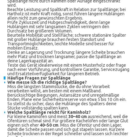
Spaltlänge nicht durch Rahmen oder Auflage eingeschränkt
wird.
Beachte Leistung und Spaltkraft in Relation zur Spaltlänge; bei
Hartholz ist mehr Kraft nötig, sonst führen längere Hublängen
allein nicht zum gewünschten Ergebnis.
Prüfe Zykluszeit und Hubgeschwindigkeit, denn lange
Hublängen mit sehr langsamen Zyklen verringern den
Durchsatz bei größerem Volumen.
Beurteile Mobilität und Stellfläche; schwere stationäre Spalter
mit großer Hublänge brauchen festen Standort und
Transportmöglichkeiten, leichte Modelle sind besser für
mobilen Einsatz.
Denke an Lagerung und Trocknung: längere Scheite brauchen
mehr Platz und trocknen langsamer, passe die Spaltlänge an
deine Lagerkapazität an.
Teste das Gerät idealerweise mit einem Musterholz oder frage
nach einer Vorführung, und kontrolliere Garantie, Servicezugang
und Ersatzteilverfügbarkeit für längeren Betrieb.
Häufige Fragen zur Spaltlänge
Wie messe ich die richtige Spaltlänge?
Miss die längsten Stammstücke, die du ohne Vorarbeit
verarbeiten willst, am besten mit einem Maßband.
Berücksichtige Biegungen, Astansätze und unregelmäßige
Enden. Plane eine Sicherheitsreserve von etwa 5 bis 10 cm ein.
So stellst du sicher, dass die Hublänge des Spalters deine
Stücke vollständig spalten kann.
Welche Spaltlänge reicht für Kaminholz?
Für kleine Kaminöfen sind meist
30–40 cm
ausreichend, weil die
Ofentüren schmal sind. Für größere Kachelöfen oder lange Glut
eignen sich eher
40–50 cm
. Miss die Ofentür und dein Lager,
damit die Scheite passen und sich gut stapeln lassen. Kürzere
Scheite trocknen in der Regel schneller und lassen sich leichter