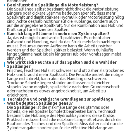
handhaben.
Beeinflusst die Spaltlänge die Motorleistung?
Die Spaltlänge selbst bestimmt nicht direkt die Motorleistung.
Längere oder dickere Stämme bedeuten aber oft, dass mehr
Spaltkraft und damit stärkere Hydraulik oder Motorleistung nötig
sind. Achte deshalb nicht nur auf die Hublänge, sondern auch
auf die angegebene Spaltkraft. Nur die Kombination aus Hub und
Kraft sorgt für effizientes Spalten.
Kann ich lange Stämme in mehreren Zyklen spalten?
Ja, das ist möglich und wird oft praktiziert. Es erhöht aber
Aufwand und Handling, weil du das Stück mehrfach nachlegen
musst. Bei unsauberem Auflegen kann die Arbeit unsicher
werden und der Spaltkeil stärker belastet. Wenn du häufig
lange Stämme hast, ist ein längerer Hub oder Vorabsägen meist
sinnvoller.
Wie wirkt sich Feuchte auf das Spalten und die Wahl der
Spaltlänge?
Frisches, feuchtes Holz ist schwerer und oft zäher als trockenes
Holz und braucht mehr Spaltkraft. Die Feuchte ändert die nötige
Länge nicht direkt, kann aber das Handling erschweren.
Trockene Scheite liegen stabiler und lassen sich leichter
stapeln. Wenn möglich, spalte Holz nach dem Grundeinschnitt
oder nachdem es etwas angetrocknet ist, um Arbeit zu
erleichtern.
Technische und praktische Grundlagen zur Spaltlänge
Was bedeutet Spaltlänge genau?
Die
Spaltlänge
ist die maximale Länge des Stamms oder
Scheits, die ein Spalter komplett bearbeiten kann. Technisch
bestimmt die Hublänge des Hydraulikzylinders diese Größe.
Praktisch reduziert sich die nutzbare Länge oft etwas durch die
Bauform des Tisches und den Spaltkeil. Miss daher nicht nur die
Zylinderangabe, sondern prüfe die effektive Nutzlänge am