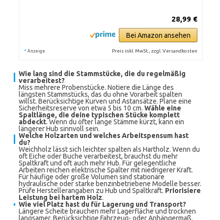
28,99 €
Bei Amazon ansehen
*
Preis inkl. MwSt., zzgl. Versandkosten
Anzeige
Wie lang sind die Stammstücke, die du regelmäßig
verarbeitest?
Miss mehrere Probenstücke. Notiere die Länge des
längsten Stammstücks, das du ohne Vorarbeit spalten
willst. Berücksichtige Kurven und Astansätze. Plane eine
Sicherheitsreserve von etwa 5 bis 10 cm.
Wähle eine
Spaltlänge, die deine typischen Stücke komplett
abdeckt
. Wenn du öfter lange Stämme kürzt, kann ein
längerer Hub sinnvoll sein.
Welche Holzarten und welches Arbeitspensum hast
du?
Weichholz lässt sich leichter spalten als Hartholz. Wenn du
oft Eiche oder Buche verarbeitest, brauchst du mehr
Spaltkraft und oft auch mehr Hub. Für gelegentliche
Arbeiten reichen elektrische Spalter mit niedrigerer Kraft.
Für häufige oder große Volumen sind stationäre
hydraulische oder starke benzinbetriebene Modelle besser.
Prüfe Herstellerangaben zu Hub und Spaltkraft.
Priorisiere
Leistung bei hartem Holz
.
Wie viel Platz hast du für Lagerung und Transport?
Längere Scheite brauchen mehr Lagerfläche und trocknen
langsamer. Berücksichtige Fahrzeug- oder Anhängermaß.