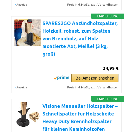
*
Preis inkl. MwSt., zzgl. Versandkosten
Anzeige
EMPFEHLUNG
SPARES2GO Anzündholzspalter,
Holzkeil, robust, zum Spalten
von Brennholz, auf Holz
montierte Axt, Meißel (3 kg,
groß)
34,99 €
Bei Amazon ansehen
*
Preis inkl. MwSt., zzgl. Versandkosten
Anzeige
EMPFEHLUNG
Vislone Manueller Holzspalter –
Schnellspalter für Holzscheite
Heavy Duty Brennholzspalter
für kleinen Kaminholzofen