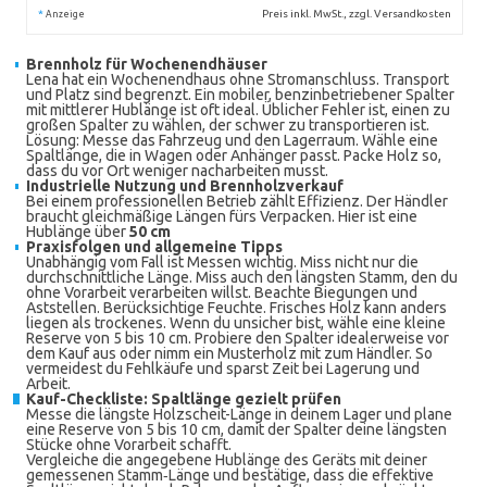
*
Preis inkl. MwSt., zzgl. Versandkosten
Anzeige
Brennholz für Wochenendhäuser
Lena hat ein Wochenendhaus ohne Stromanschluss. Transport
und Platz sind begrenzt. Ein mobiler, benzinbetriebener Spalter
mit mittlerer Hublänge ist oft ideal. Üblicher Fehler ist, einen zu
großen Spalter zu wählen, der schwer zu transportieren ist.
Lösung: Messe das Fahrzeug und den Lagerraum. Wähle eine
Spaltlänge, die in Wagen oder Anhänger passt. Packe Holz so,
dass du vor Ort weniger nacharbeiten musst.
Industrielle Nutzung und Brennholzverkauf
Bei einem professionellen Betrieb zählt Effizienz. Der Händler
braucht gleichmäßige Längen fürs Verpacken. Hier ist eine
Hublänge über
50 cm
Praxisfolgen und allgemeine Tipps
Unabhängig vom Fall ist Messen wichtig. Miss nicht nur die
durchschnittliche Länge. Miss auch den längsten Stamm, den du
ohne Vorarbeit verarbeiten willst. Beachte Biegungen und
Aststellen. Berücksichtige Feuchte. Frisches Holz kann anders
liegen als trockenes. Wenn du unsicher bist, wähle eine kleine
Reserve von 5 bis 10 cm. Probiere den Spalter idealerweise vor
dem Kauf aus oder nimm ein Musterholz mit zum Händler. So
vermeidest du Fehlkäufe und sparst Zeit bei Lagerung und
Arbeit.
Kauf-Checkliste: Spaltlänge gezielt prüfen
Messe die längste Holzscheit-Länge in deinem Lager und plane
eine Reserve von 5 bis 10 cm, damit der Spalter deine längsten
Stücke ohne Vorarbeit schafft.
Vergleiche die angegebene Hublänge des Geräts mit deiner
gemessenen Stamm‑Länge und bestätige, dass die effektive