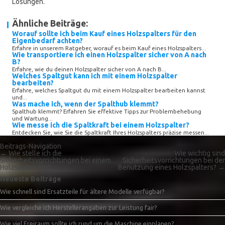
Lösungen.
Ähnliche Beiträge:
Worauf sollte ich beim Kauf eines Holzspalters für den
Eigenbedarf achten?
Erfahre in unserem Ratgeber, worauf es beim Kauf eines Holzspalters...
Wie transportiere ich einen Holzspalter sicher von A nach
B?
Erfahre, wie du deinen Holzspalter sicher von A nach B...
Welches Spaltgut kann ich mit einem Holzspalter
bearbeiten?
Erfahre, welches Spaltgut du mit einem Holzspalter bearbeiten kannst
und...
Was mache ich, wenn der Spalthub klemmt?
Spalthub klemmt? Erfahren Sie effektive Tipps zur Problembehebung
und Wartung...
Wie messe ich die Spaltkraft bei einem Holzspalter?
Entdecken Sie, wie Sie die Spaltkraft Ihres Holzspalters präzise messen...
Beitrags-Navigation
←
Wie stelle ich die
Wie wichtig sind
Sicherheitsvorrichtungen bei einem
Sicherheitsvorrichtungen bei der
Holzspalter ein?
Benutzung eines Holzspalters?
→
Neueste Beiträge
Wie schnell sind Ersatzteile für ältere Modelle verfügbar?
Wie vergleiche ich Herstellerangaben zur Leistung fair?
Wie viel Freiraum sollte ich rund um die Maschine einplanen?