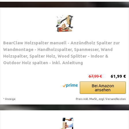
BearClaw Holzspalter manuell - Anzündholz Spalter zur
Wandmontage - Handholzspalter, Spanmesser, Wand
Holzspalter, Spalter Holz, Wood Splitter - Indoor &
Outdoor Holz spalten - inkl. Anleitung
67,99 €
61,99 €
Bei Amazon
ansehen
*
Preis inkl. MwSt., zzgl. Versandkosten
Anzeige