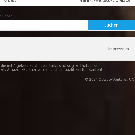
*
Preis inkl. MwSt., zzgl. Versandkosten
Anzeige
Suchen
Suchen
Impressum
die mit * gekennzeichneten Links sind sog. Affiliatelinks.
Als Amazon-Partner verdiene ich an qualifizierten Käufen!
© 2024 Ostsee-Ventures UG