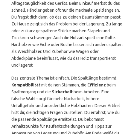
Alltagstauglichkeit des Geräts. Beim Einkauf merkst du das
schnell. Händler geben oft nur die maximale Spaltlänge an.
Du fragst dich dann, ob das zu deinen Baumstämmen passt.
Zu Hause zeigt sich das Problem bei der Lagerung. Zu lange
oder zu kurz gespaltene Stücke machen Stapeln und
Trocknen schwieriger. Auch die Holzart spielt eine Rolle.
Harthölzer wie Eiche oder Buche lassen sich anders spalten
als Weichhölzer. Und Zubehör wie Wagen oder
Abdeckplane beeinflusst, wie du das Holz transportierst
und lagerst.
Das zentrale Thema ist einfach. Die Spaltlänge bestimmt
Kompatibilität
mit deinen Stämmen, die
Effizienz
beim
Spaltvorgang und die
Sicherheit
beim Arbeiten. Eine
falsche Wahl sorgt für mehr Nacharbeit, höhere
Unfallgefahr und unordentliche Holzhaufen. Dieser Artikel
hilft dir, die richtigen Fragen zu stellen. Du erfährst, wie du
die passende Spaltlänge ermittelst. Du bekommst
Anhaltspunkte für Kaufentscheidungen und Tipps zur
Anpassung von Lagerung und Zubehör. Am Ende weißt du,