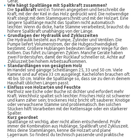
Gerät.
Wie hängt Spaltlänge mit Spaltkraft zusammen?
Die
Spaltkraft
wird in Tonnen angegeben und beschreibt die
Kraft, mit der der Keil in das Holz gedrückt wird. Die notwendige
Kraft steigt mit dem Stammquerschnitt und mit der Holzart. Eine
längere Spaltlänge macht das Spalten nicht automatisch
leichter. Wenn du dicke, harte Stämme verarbeitest, brauchst du
höhere Spaltkraft unabhängig von der Länge.
Grundlagen der Hydraulik und Zykluszeiten
Die Hydraulik besteht aus Pumpe, Zylinder und Ventilen. Die
Pumpe liefert Volumenstrom, der die Hubgeschwindigkeit
bestimmt. Größere Hublängen bedeuten längere Wege für den
Kolben. Das führt zu längeren Zyklen. Manche Geräte haben
zwei Förderstufen, damit der Rücklauf schneller ist. Achte auf
Zykluszeit bei hohem Arbeitsaufkommen.
Standardlängen von gesägtem Holz
Im Handel sind gängige Scheitlängen 25, 33 und 50 cm. Viele
Kamine sind auf etwa 33 cm ausgelegt. Kachelöfen brauchen oft
40 bis 50 cm. Wähle die Spaltlänge so, dass sie zu den in deinem
Haushalt üblichen Längen passt.
Einfluss von Holzarten und Feuchte
Hartholz wie Eiche oder Buche ist dichter und erfordert mehr
Kraft. Weichholz spaltet sich leichter. Frisches Holz ist schwerer
und kann zäher sein; trockenes Holz bricht oft sauberer. Knotige
oder verwachsene Stämme sind problematisch. Bei solchen
Stücken hilft Vorarbeiten mit der Kettensäge oder ein stärkerer
Spalter.
Kurz geordnet
Spaltlänge ist wichtig, aber nicht allein entscheidend. Prüfe
immer die Kombination aus Hublänge, Spaltkraft und Zykluszeit.
Miss deine Stammlängen, kenne die Holzart und plane
Lagerraum. So findest du technisch passende und praktische