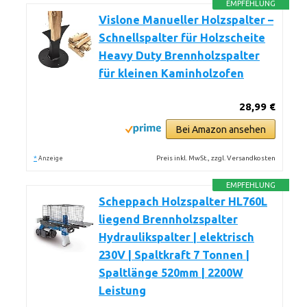
EMPFEHLUNG
Vislone Manueller Holzspalter –
Schnellspalter für Holzscheite
Heavy Duty Brennholzspalter
für kleinen Kaminholzofen
28,99 €
Bei Amazon ansehen
*
Preis inkl. MwSt., zzgl. Versandkosten
Anzeige
EMPFEHLUNG
Scheppach Holzspalter HL760L
liegend Brennholzspalter
Hydraulikspalter | elektrisch
230V | Spaltkraft 7 Tonnen |
Spaltlänge 520mm | 2200W
Leistung