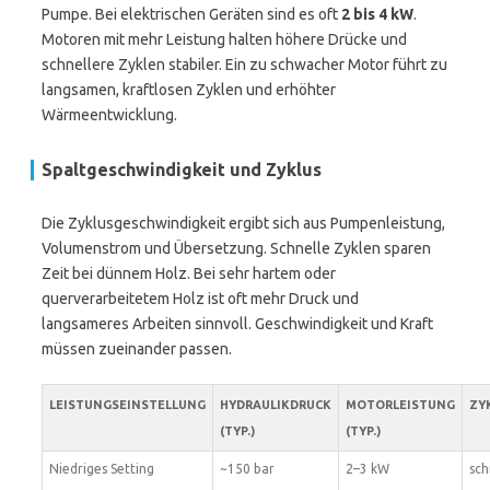
Pumpe. Bei elektrischen Geräten sind es oft
2 bis 4 kW
.
Motoren mit mehr Leistung halten höhere Drücke und
schnellere Zyklen stabiler. Ein zu schwacher Motor führt zu
langsamen, kraftlosen Zyklen und erhöhter
Wärmeentwicklung.
Spaltgeschwindigkeit und Zyklus
Die Zyklusgeschwindigkeit ergibt sich aus Pumpenleistung,
Volumenstrom und Übersetzung. Schnelle Zyklen sparen
Zeit bei dünnem Holz. Bei sehr hartem oder
querverarbeitetem Holz ist oft mehr Druck und
langsameres Arbeiten sinnvoll. Geschwindigkeit und Kraft
müssen zueinander passen.
LEISTUNGSEINSTELLUNG
HYDRAULIKDRUCK
MOTORLEISTUNG
ZY
(TYP.)
(TYP.)
Niedriges Setting
~150 bar
2–3 kW
sch