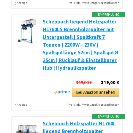
*
Preis inkl. MwSt., zzgl. Versandkosten
Anzeige
EMPFEHLUNG
Scheppach liegend Holzspalter
HL760LS Brennholzspalter mit
Untergestell | Spaltkraft 7
Tonnen | 2200W - 230V |
Spaltgutlänge 52cm | SpaltgutØ
25cm | Rücklauf & Einstellbarer
Hub | Hydraulikspalter
369,00 €
319,00 €
Bei Amazon ansehen
*
Preis inkl. MwSt., zzgl. Versandkosten
Anzeige
EMPFEHLUNG
Scheppach Holzspalter HL760L
liegend Brennholzspalter