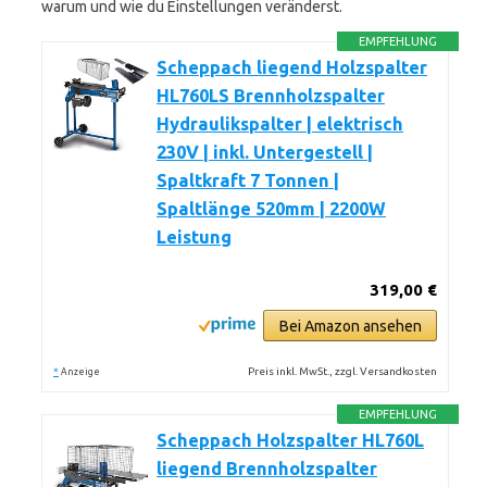
warum und wie du Einstellungen veränderst.
EMPFEHLUNG
Scheppach liegend Holzspalter
HL760LS Brennholzspalter
Hydraulikspalter | elektrisch
230V | inkl. Untergestell |
Spaltkraft 7 Tonnen |
Spaltlänge 520mm | 2200W
Leistung
319,00 €
Bei Amazon ansehen
*
Preis inkl. MwSt., zzgl. Versandkosten
Anzeige
EMPFEHLUNG
Scheppach Holzspalter HL760L
liegend Brennholzspalter