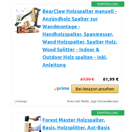
EMPFEHLUNG
BearClaw Holzspalter manuell -
Anzündholz Spalter zur
Wandmontage -
Handholzspalter, Spanmesser,
Wand Holzspalter, Spalter Holz,
Wood Splitter - Indoor &
Outdoor Holz spalten - inkl.
Anleitung
67,99 €
61,99 €
Bei Amazon ansehen
*
Preis inkl. MwSt., zzgl. Versandkosten
Anzeige
EMPFEHLUNG
Forest Master Holzspalter,
Basis, Holzsplitter, Axt-Basis