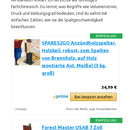
verständlich erklärt. Ich verzichte auf unnötiges
Fachchinesisch. Du lernst, was Begriffe wie Volumenstrom,
Druck und Wirkungsgrad bedeuten. Und du siehst mit
einfachen Zahlen, wie sie die Spaltgeschwindigkeit
beeinflussen.
EMPFEHLUNG
SPARES2GO Anzündholzspalter,
Holzkeil, robust, zum Spalten
von Brennholz, auf Holz
montierte Axt, Meißel (3 kg,
groß)
34,99 €
Bei Amazon ansehen
*
Preis inkl. MwSt., zzgl. Versandkosten
Anzeige
EMPFEHLUNG
Forest Master USAB 7 Zoll