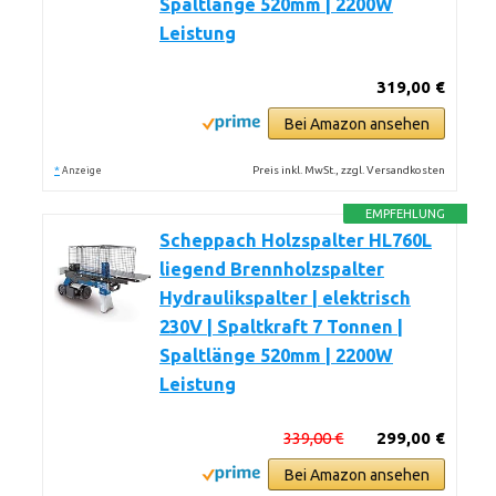
Spaltlänge 520mm | 2200W
Leistung
319,00 €
Bei Amazon ansehen
*
Preis inkl. MwSt., zzgl. Versandkosten
Anzeige
EMPFEHLUNG
Scheppach Holzspalter HL760L
liegend Brennholzspalter
Hydraulikspalter | elektrisch
230V | Spaltkraft 7 Tonnen |
Spaltlänge 520mm | 2200W
Leistung
339,00 €
299,00 €
Bei Amazon ansehen