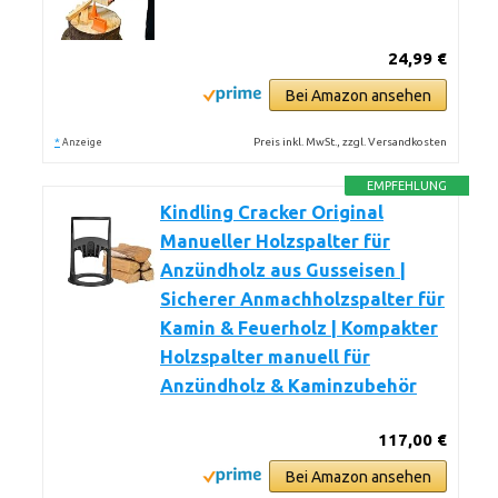
24,99 €
Bei Amazon ansehen
*
Preis inkl. MwSt., zzgl. Versandkosten
Anzeige
EMPFEHLUNG
Kindling Cracker Original
Manueller Holzspalter für
Anzündholz aus Gusseisen |
Sicherer Anmachholzspalter für
Kamin & Feuerholz | Kompakter
Holzspalter manuell für
Anzündholz & Kaminzubehör
117,00 €
Bei Amazon ansehen