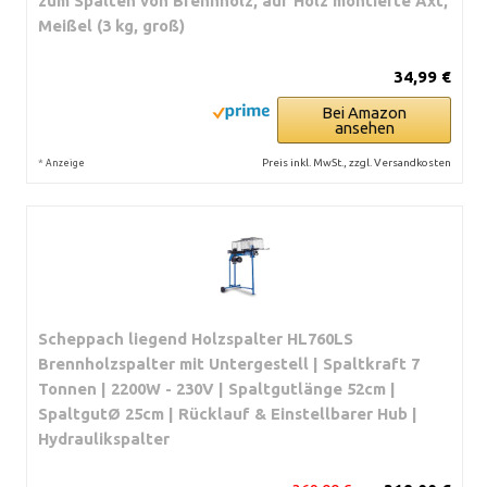
zum Spalten von Brennholz, auf Holz montierte Axt,
Meißel (3 kg, groß)
34,99 €
Bei Amazon
ansehen
*
Preis inkl. MwSt., zzgl. Versandkosten
Anzeige
Scheppach liegend Holzspalter HL760LS
Brennholzspalter mit Untergestell | Spaltkraft 7
Tonnen | 2200W - 230V | Spaltgutlänge 52cm |
SpaltgutØ 25cm | Rücklauf & Einstellbarer Hub |
Hydraulikspalter